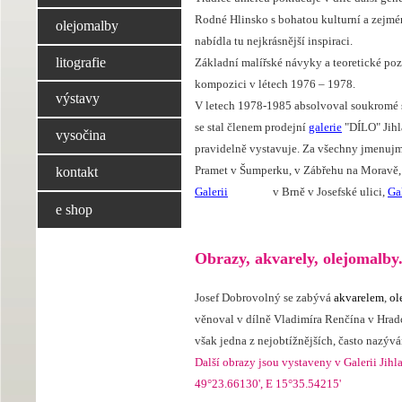
Rodné Hlinsko s bohatou kulturní a zejmén
olejomalby
nabídla tu nejkrásnější inspiraci.
litografie
Základní malířské návyky a teoretické poz
kompozici v létech 1976 – 1978.
výstavy
V letech 1978-1985 absolvoval soukromé 
se stal členem prodejní
galerie
"DÍLO" Jihl
vysočina
pravidelně vystavuje.
Za všechny jmenuj
Pramet v Šumperku, v Zábřehu na Moravě,
kontakt
Galerii
Mathias
v Brně v Josefské ulici
,
Gal
e shop
Obrazy, akvarely, olejomalby.
Josef Dobrovolný se zabývá
akvarelem
,
ol
věnoval v dílně Vladimíra Renčína v Hradc
však jedna z nejobtížnějších, často nazý
Další obrazy jsou vystaveny v Galerii Jih
49°23.66130', E 15°35.54215'