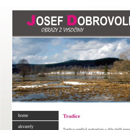
home
Tradice
akvarely
Tradice
umělců pokračuje v díle další gene